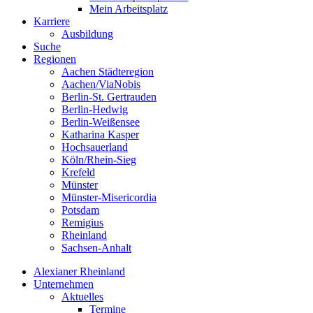
Mein Arbeitsplatz
Karriere
Ausbildung
Suche
Regionen
Aachen Städteregion
Aachen/ViaNobis
Berlin-St. Gertrauden
Berlin-Hedwig
Berlin-Weißensee
Katharina Kasper
Hochsauerland
Köln/Rhein-Sieg
Krefeld
Münster
Münster-Misericordia
Potsdam
Remigius
Rheinland
Sachsen-Anhalt
Alexianer Rheinland
Unternehmen
Aktuelles
Termine