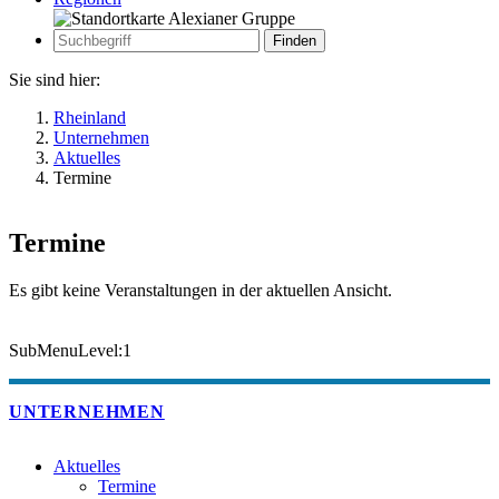
Zur
Suche
Suche
Sie sind hier:
Rheinland
Unternehmen
Aktuelles
Termine
Termine
Es gibt keine Veranstaltungen in der aktuellen Ansicht.
SubMenuLevel:1
UNTERNEHMEN
Aktuelles
Termine