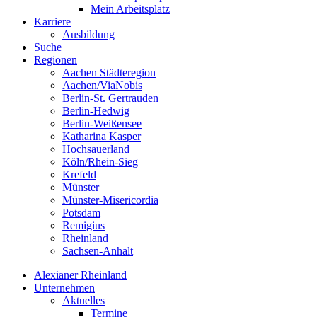
Mein Arbeitsplatz
Karriere
Ausbildung
Suche
Regionen
Aachen Städteregion
Aachen/ViaNobis
Berlin-St. Gertrauden
Berlin-Hedwig
Berlin-Weißensee
Katharina Kasper
Hochsauerland
Köln/Rhein-Sieg
Krefeld
Münster
Münster-Misericordia
Potsdam
Remigius
Rheinland
Sachsen-Anhalt
Alexianer Rheinland
Unternehmen
Aktuelles
Termine