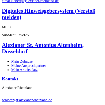
elmar.klebert(at)alexianer-rheinland.de
Digitales Hinweisgebersystem (Verstoß
melden)
ML: 2
SubMenuLevel2:2
Alexianer St. Antonius Altenheim,
Düsseldorf
Mein Zuhause
Meine Ansprechpartner
Mein Arbeitsplatz
Kontakt
Alexianer Rheinland
senioren(at)alexianer-rheinland.de