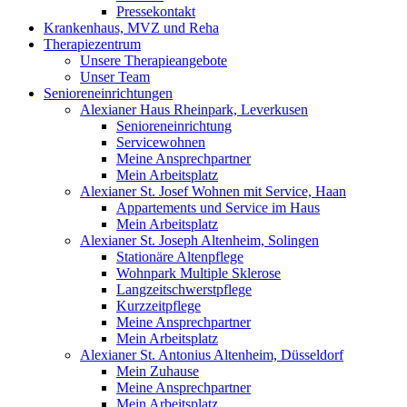
Pressekontakt
Krankenhaus, MVZ und Reha
Therapiezentrum
Unsere Therapieangebote
Unser Team
Senioreneinrichtungen
Alexianer Haus Rheinpark, Leverkusen
Senioreneinrichtung
Servicewohnen
Meine Ansprechpartner
Mein Arbeitsplatz
Alexianer St. Josef Wohnen mit Service, Haan
Appartements und Service im Haus
Mein Arbeitsplatz
Alexianer St. Joseph Altenheim, Solingen
Stationäre Altenpflege
Wohnpark Multiple Sklerose
Langzeitschwerstpflege
Kurzzeitpflege
Meine Ansprechpartner
Mein Arbeitsplatz
Alexianer St. Antonius Altenheim, Düsseldorf
Mein Zuhause
Meine Ansprechpartner
Mein Arbeitsplatz