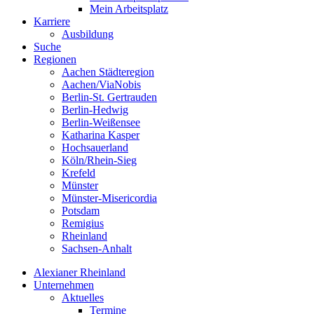
Mein Arbeitsplatz
Karriere
Ausbildung
Suche
Regionen
Aachen Städteregion
Aachen/ViaNobis
Berlin-St. Gertrauden
Berlin-Hedwig
Berlin-Weißensee
Katharina Kasper
Hochsauerland
Köln/Rhein-Sieg
Krefeld
Münster
Münster-Misericordia
Potsdam
Remigius
Rheinland
Sachsen-Anhalt
Alexianer Rheinland
Unternehmen
Aktuelles
Termine