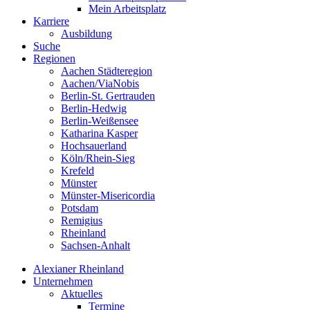
Mein Arbeitsplatz
Karriere
Ausbildung
Suche
Regionen
Aachen Städteregion
Aachen/ViaNobis
Berlin-St. Gertrauden
Berlin-Hedwig
Berlin-Weißensee
Katharina Kasper
Hochsauerland
Köln/Rhein-Sieg
Krefeld
Münster
Münster-Misericordia
Potsdam
Remigius
Rheinland
Sachsen-Anhalt
Alexianer Rheinland
Unternehmen
Aktuelles
Termine