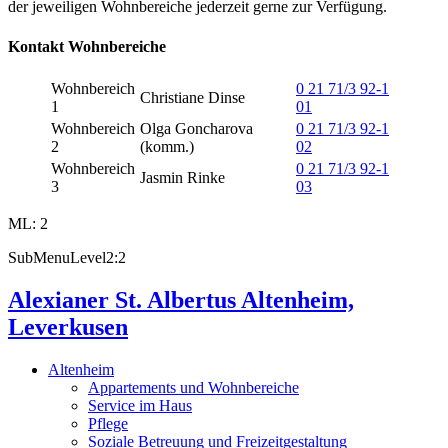
der jeweiligen Wohnbereiche jederzeit gerne zur Verfügung.
Kontakt Wohnbereiche
Wohnbereich
0 21 71/3 92-1
Christiane Dinse
1
01
Wohnbereich
Olga Goncharova
0 21 71/3 92-1
2
(komm.)
02
Wohnbereich
0 21 71/3 92-1
Jasmin Rinke
3
03
ML: 2
SubMenuLevel2:2
Alexianer St. Albertus Altenheim,
Leverkusen
Altenheim
Appartements und Wohnbereiche
Service im Haus
Pflege
Soziale Betreuung und Freizeitgestaltung