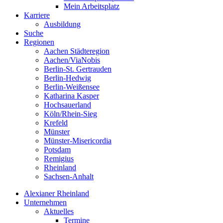
Mein Arbeitsplatz
Karriere
Ausbildung
Suche
Regionen
Aachen Städteregion
Aachen/ViaNobis
Berlin-St. Gertrauden
Berlin-Hedwig
Berlin-Weißensee
Katharina Kasper
Hochsauerland
Köln/Rhein-Sieg
Krefeld
Münster
Münster-Misericordia
Potsdam
Remigius
Rheinland
Sachsen-Anhalt
Alexianer Rheinland
Unternehmen
Aktuelles
Termine